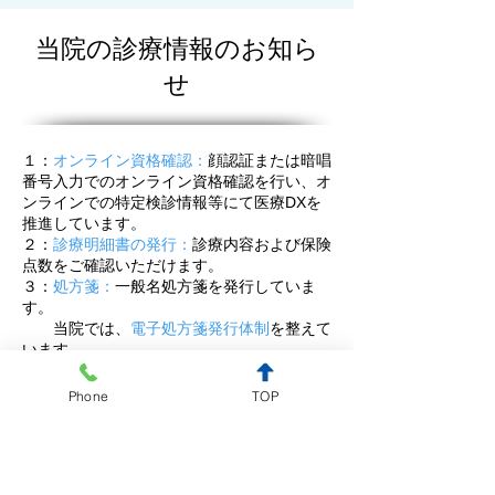
当院の診療情報のお知ら
せ
１：
オンライン資格確認：
顔認証または暗唱
番号入力でのオンライン資格確認を行い、オ
ンラインでの特定検診情報等にて医療DXを
推進しています。
２：
診療明細書の発行：
診療内容および保険
点数をご確認いただけます。
３：
処方箋：
一般名処方箋を発行していま
す。
当院では、
電子処方箋発行体制
を整えて
います。
４：
夜間可算：
平日午後6時以降の受診の際
は、夜間加算を算定しています。
Phone
TOP
５：
生活習慣病処方：
28日以上の長期処方
またはリフィル処方を交付致します。
６：
個人情報の管理：
「医療・介護関係事業
者における個人情報の適切な取り扱いのため