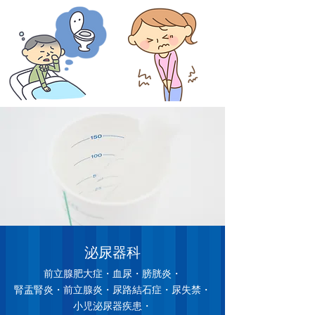
内科
泌尿器科
前立腺肥大症・血尿・膀胱炎・
内科一般・生活習慣病（高血圧・高脂血症・
腎盂腎炎・前立腺炎・尿路結石症・尿失禁・
高尿酸血症など）・腎臓内科 など
小児泌尿器疾患・